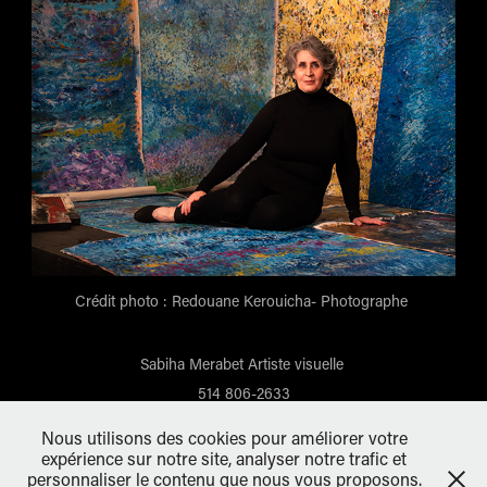
Crédit photo : Redouane Kerouicha- Photographe
Sabiha Merabet Artiste visuelle
514 806-2633
sabihamerabet@gmail.com
Nous utilisons des cookies pour améliorer votre
Montréal - Québec - Canada
expérience sur notre site, analyser notre trafic et
personnaliser le contenu que nous vous proposons.